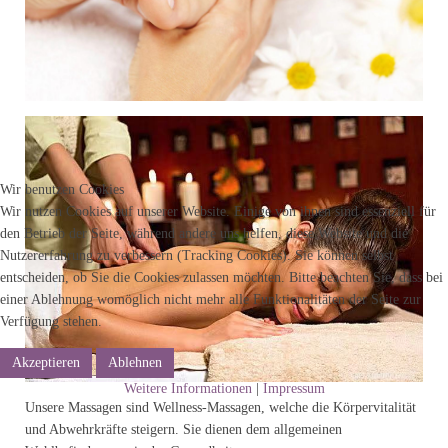
Wir benutzen Cookies
Wir nutzen Cookies auf unserer Website. Einige von ihnen sind essenziell für
den Betrieb der Seite, während andere uns helfen, diese Website und die
Nutzererfahrung zu verbessern (Tracking Cookies). Sie können selbst
entscheiden, ob Sie die Cookies zulassen möchten. Bitte beachten Sie, dass bei
einer Ablehnung womöglich nicht mehr alle Funktionalitäten der Seite zur
Verfügung stehen.
Akzeptieren
Ablehnen
Weitere Informationen
|
Impressum
Unsere Massagen sind Wellness-Massagen, welche die Körpervitalität
und Abwehrkräfte steigern. Sie dienen dem allgemeinen