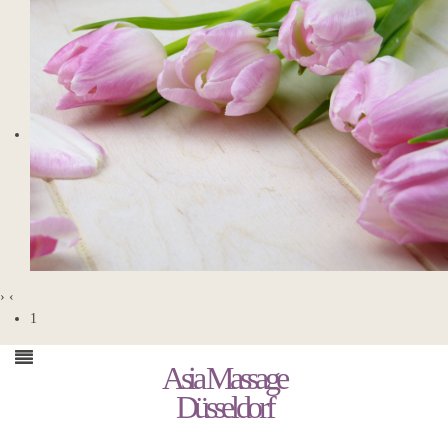
›
‹
1
Asia Massage
Düsseldorf